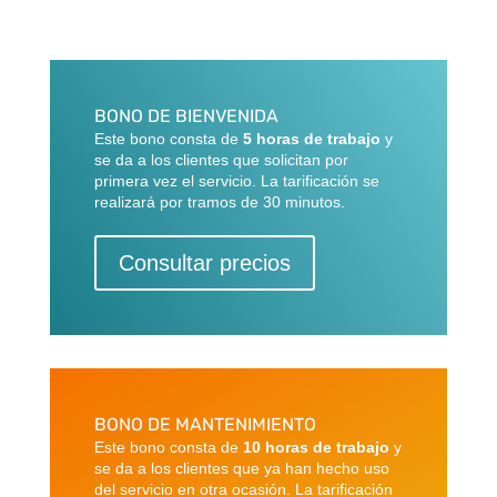
BONO DE BIENVENIDA
Este bono consta de
5 horas de trabajo
y
se da a los clientes que solicitan por
primera vez el servicio. La tarificación se
realizará por tramos de 30 minutos.
Consultar precios
BONO DE MANTENIMIENTO
Este bono consta de
10 horas de trabajo
y
se da a los clientes que ya han hecho uso
del servicio en otra ocasión. La tarificación